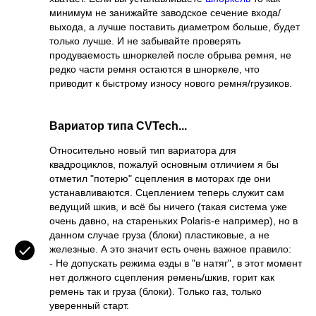
минимум не занижайте заводское сечение входа/
выхода, а лучше поставить диаметром больше, будет
только лучше. И не забывайте проверять
продуваемость шноркелей после обрыва ремня, не
редко части ремня остаются в шноркеле, что
приводит к быстрому износу нового ремня/грузиков.
Вариатор типа CVTech...
Относительно новый тип вариатора для
квадроциклов, пожалуй основным отличием я бы
отметил "потерю" сцепления в моторах где они
устанавливаются. Сцеплением теперь служит сам
ведущий шкив, и всё бы ничего (такая система уже
очень давно, на стареньких Polaris-е например), но в
данном случае груза (блоки) пластиковые, а не
железные. А это значит есть очень важное правило:
- Не допускать режима езды в "в натяг", в этот момент
нет должного сцепления ремень/шкив, горит как
ремень так и груза (блоки). Только газ, только
уверенный старт.