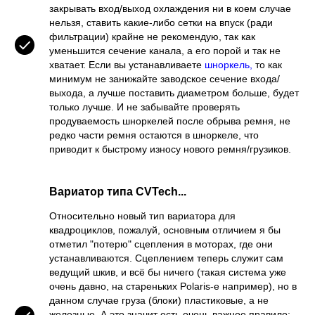
закрывать вход/выход охлаждения ни в коем случае
нельзя, ставить какие-либо сетки на впуск (ради
фильтрации) крайне не рекомендую, так как
уменьшится сечение канала, а его порой и так не
хватает. Если вы устанавливаете
шноркель,
то как
минимум не занижайте заводское сечение входа/
выхода, а лучше поставить диаметром больше, будет
только лучше. И не забывайте проверять
продуваемость шноркелей после обрыва ремня, не
редко части ремня остаются в шноркеле, что
приводит к быстрому износу нового ремня/грузиков.
Вариатор типа CVTech...
Относительно новый тип вариатора для
квадроциклов, пожалуй, основным отличием я бы
отметил "потерю" сцепления в моторах, где они
устанавливаются. Сцеплением теперь служит сам
ведущий шкив, и всё бы ничего (такая система уже
очень давно, на стареньких Polaris-е например), но в
данном случае груза (блоки) пластиковые, а не
железные. А это значит есть очень важное правило: